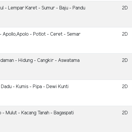
l - Lempar Karet - Sumur - Baju - Pandu
2D
- Apollo,Apolo - Potlot - Ceret - Semar
2D
mdaman - Hidung - Cangkir - Aswatama
2D
 - Dadu - Kumis - Pipa - Dewi Kunti
2D
o - Mulut - Kacang Tanah - Bagaspati
2D