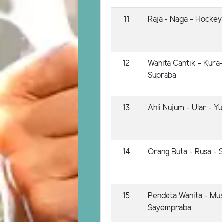
11
Raja - Naga - Hockey
12
Wanita Cantik - Kura
Supraba
13
Ahli Nujum - Ular - Y
14
Orang Buta - Rusa - S
15
Pendeta Wanita - Mu
Sayempraba