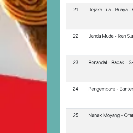
21
Jejaka Tua - Buaya -
22
Janda Muda - Ikan S
23
Berandal - Badak - Ski
24
Pengembara - Banten
25
Nenek Moyang - Orang