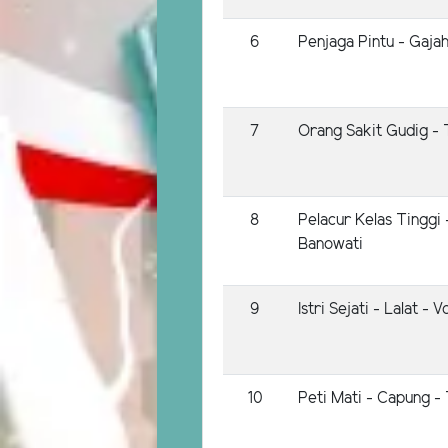
6
Penjaga Pintu - Gajah
7
Orang Sakit Gudig -
8
Pelacur Kelas Tinggi
Banowati
9
Istri Sejati - Lalat - 
10
Peti Mati - Capung -