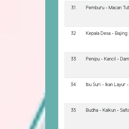
31
Pemburu - Macan Tutu
32
Kepala Desa - Bajing 
33
Penipu - Kancil - Da
34
Ibu Suri - Ikan Layur
35
Budha - Kalkun - Salt