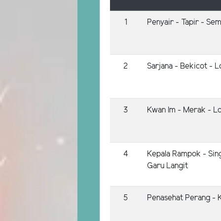
1
Penyair - Tapir - Se
2
Sarjana - Bekicot - L
3
Kwan Im - Merak - Lo
4
Kepala Rampok - Sing
Garu Langit
5
Penasehat Perang - 