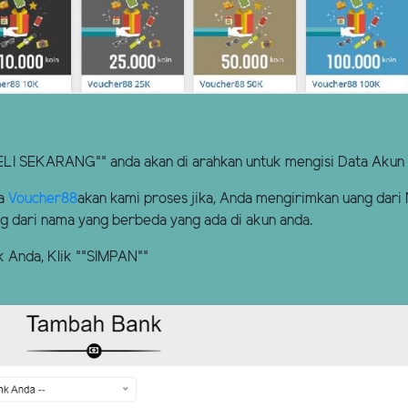
BELI SEKARANG"" anda akan di arahkan untuk mengisi Data Akun
wa
Voucher88
akan kami proses jika, Anda mengirimkan uang dari
 dari nama yang berbeda yang ada di akun anda.
 Anda, Klik ""SIMPAN""