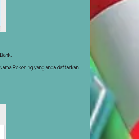
 Bank.
 Nama Rekening yang anda daftarkan.