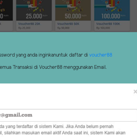
ssword yang anda inginkanuntuk daftar di
voucher88
 Semua Transaksi di Voucher88 menggunakan Email.