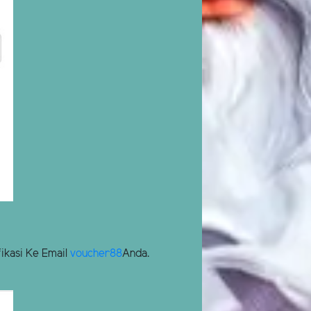
ikasi Ke Email
voucher88
Anda.