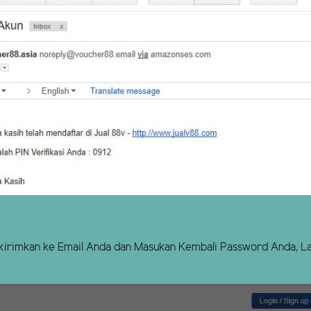
ikirimkan ke Email Anda dan Masukan Kembali Password Anda, La