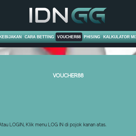
KEBIJAKAN
CARA BETTING
VOUCHER88
PHISING
KALKULATOR MI
VOUCHER88
u LOGIN, Klik menu LOG IN di pojok kanan atas.